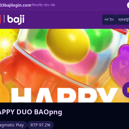
33bajilogin.com
শীর্ষস্থানীয় লাইভ বাজি
লগ ইন
অ্যাকাউন্
APPY DUO BAOpng
agmatic Play
RTP 97.2%