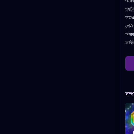
জয়ে
প্ল্য
অতএব
গেমি
অসাধ
আর্ক
সম্প