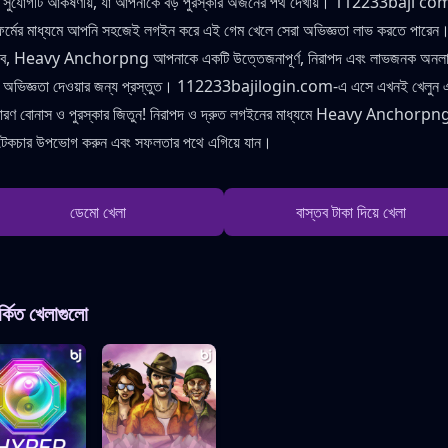
র সুযোগটি আকর্ষণীয়, যা আপনাকে বড় পুরস্কার অর্জনের পথ দেখায়। 112233baji co
াটফর্মের মাধ্যমে আপনি সহজেই লগইন করে এই গেম খেলে সেরা অভিজ্ঞতা লাভ করতে পারেন
, Heavy Anchorpng আপনাকে একটি উত্তেজনাপূর্ণ, নিরাপদ এবং লাভজনক অনল
ং অভিজ্ঞতা দেওয়ার জন্য প্রস্তুত। 112233bajilogin.com-এ এসে এখনই খেলুন 
ারণ বোনাস ও পুরস্কার জিতুন! নিরাপদ ও দ্রুত লগইনের মাধ্যমে Heavy Anchorpn
িটেকচার উপভোগ করুন এবং সফলতার পথে এগিয়ে যান।
ডেমো খেলা
বাস্তব টাকা দিয়ে খেলা
র্কিত খেলাগুলো