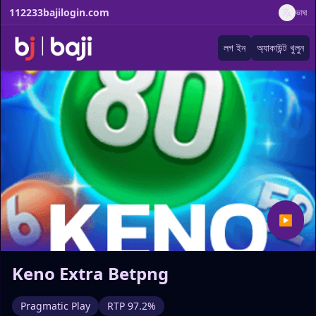
112233bajilogin.com
ভাষা
লগ ইন
অ্যাকাউন্ট খুলুন
▶
Keno Extra Betpng
Pragmatic Play
RTP 97.2%