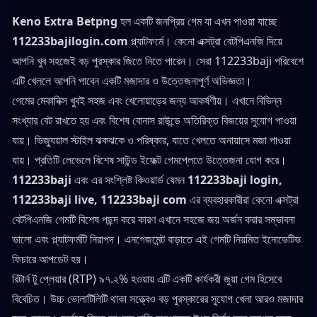
Keno Extra Betpng
হল একটি জনপ্রিয় গেম যা এখন পাওয়া যাচ্ছে
112233bajilogin.com
প্ল্যাটফর্মে। কেনো এক্সট্রা বেটপিএনজি দিয়ে
আপনি খুব সহজেই বড় পুরস্কার জিতে নিতে পারেন। সেরা 112233baji পরিবেশে
এটি খেললে আপনি পাবেন একটি মজাদার ও উত্তেজনাপূর্ণ অভিজ্ঞতা।
গেমের মেকানিক্স খুবই সহজ এবং খেলোয়াড়ের জন্য আকর্ষণীয়। এখানে বিভিন্ন
সংখ্যার বেট রাখতে হয় এবং বিশেষ বোনাস রাউন্ডে অতিরিক্ত বিজয়ের সুযোগ পাওয়া
যায়। ভিজ্যুয়াল স্টাইল ঝকঝকে ও পরিষ্কার, যাতে খেলতে অনায়াসে মজা পাওয়া
যায়। প্রতিটি লেভেলে বিশেষ সাউন্ড ইফেক্ট গেমপ্লেতে উত্তেজনা যোগ করে।
112233baji
এবং এর সংশ্লিষ্ট কিওয়ার্ড যেমন
112233baji login,
112233baji live, 112233baji com
এর ব্যবহারকারীরা কেনো এক্সট্রা
বেটপিএনজি গেমটি বিশেষ পছন্দ করে কারণ এখানে সহজে জয় অর্জন করার সম্ভাবনা
ভালো এবং প্ল্যাটফর্মটি নিরাপদ। এনগেজমেন্ট বাড়াতে এই গেমটি নিয়মিত ইনোভেটিভ
ফিচারে আপডেট হয়।
রিটার্ন টু প্লেয়ার (RTP) ৯৭.২% হওয়ায় এটি একটি কার্যকরী জুয়া গেম হিসেবে
বিবেচিত। উচ্চ ভোলাটিলিটি থাকা সত্ত্বেও বড় পুরস্কারের সুযোগ খেলা আরও মজাদার