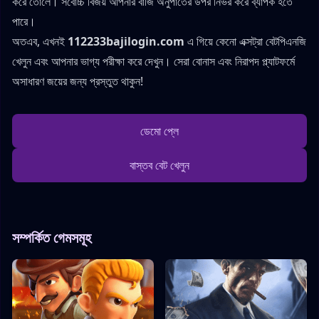
করে তোলে। সর্বোচ্চ বিজয় আপনার বাজি অনুপাতের উপর নির্ভর করে ব্যাপক হতে
পারে।
অতএব, এখনই
112233bajilogin.com
এ গিয়ে কেনো এক্সট্রা বেটপিএনজি
খেলুন এবং আপনার ভাগ্য পরীক্ষা করে দেখুন। সেরা বোনাস এবং নিরাপদ প্ল্যাটফর্মে
অসাধারণ জয়ের জন্য প্রস্তুত থাকুন!
ডেমো প্লে
বাস্তব বেট খেলুন
সম্পর্কিত গেমসমূহ