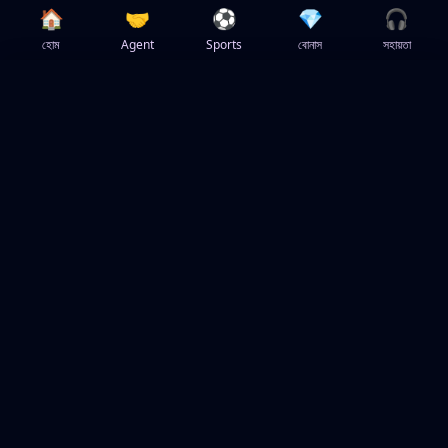
🏠
🤝
⚽
💎
🎧
হোম
Agent
Sports
বোনাস
সহায়তা
✕
Select Language
🇧🇩
✓
Bengali (বাংলা)
Lucky Ballpng খেলে জিতুন –
⚙️
112233bajilogin.com এর সেরা গেম
RTP
Volatility
97.3%
Medium ⚡⚡⚡🌑🌑
Max Win
Paylines
x8000
25
Reels
Min Bet
5x3
৳5