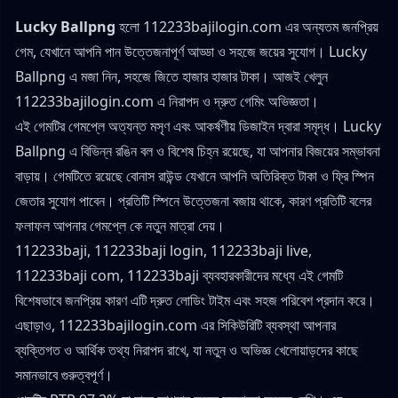
Lucky Ballpng
হলো 112233bajilogin.com এর অন্যতম জনপ্রিয়
গেম, যেখানে আপনি পান উত্তেজনাপূর্ণ আড্ডা ও সহজে জয়ের সুযোগ। Lucky
Ballpng এ মজা নিন, সহজে জিতে হাজার হাজার টাকা। আজই খেলুন
112233bajilogin.com এ নিরাপদ ও দ্রুত গেমিং অভিজ্ঞতা।
এই গেমটির গেমপ্লে অত্যন্ত মসৃণ এবং আকর্ষণীয় ডিজাইন দ্বারা সমৃদ্ধ। Lucky
Ballpng এ বিভিন্ন রঙিন বল ও বিশেষ চিহ্ন রয়েছে, যা আপনার বিজয়ের সম্ভাবনা
বাড়ায়। গেমটিতে রয়েছে বোনাস রাউন্ড যেখানে আপনি অতিরিক্ত টাকা ও ফ্রি স্পিন
জেতার সুযোগ পাবেন। প্রতিটি স্পিনে উত্তেজনা বজায় থাকে, কারণ প্রতিটি বলের
ফলাফল আপনার গেমপ্লে কে নতুন মাত্রা দেয়।
112233baji, 112233baji login, 112233baji live,
112233baji com, 112233baji ব্যবহারকারীদের মধ্যে এই গেমটি
বিশেষভাবে জনপ্রিয় কারণ এটি দ্রুত লোডিং টাইম এবং সহজ পরিবেশ প্রদান করে।
এছাড়াও, 112233bajilogin.com এর সিকিউরিটি ব্যবস্থা আপনার
ব্যক্তিগত ও আর্থিক তথ্য নিরাপদ রাখে, যা নতুন ও অভিজ্ঞ খেলোয়াড়দের কাছে
সমানভাবে গুরুত্বপূর্ণ।