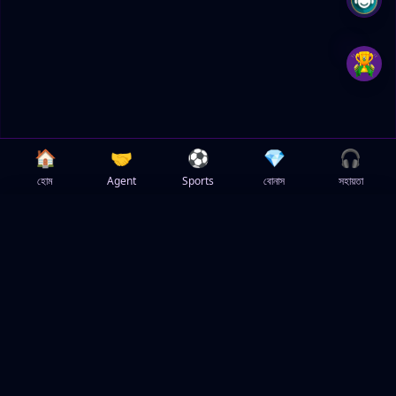
🏠
🤝
⚽
💎
🎧
হোম
Agent
Sports
বোনাস
সহায়তা
✕
Select Language
🇧🇩
✓
Bengali (বাংলা)
Mafia Mayhempng খেলা |
⚙️
112233bajilogin.com সঙ্গে মজার সময়
RTP
Volatility