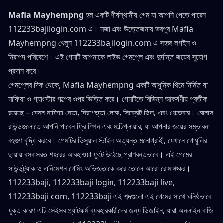
Mafia Mayhempng
হল একটি শীর্ষস্থানীয় গেম যা আপনি পেতে পারেন
112233bajilogin.com এ। মজা এবং উত্তেজনায় ভরপুর Mafia
Mayhempng খেলুন 112233bajilogin.com এ সহজ লগইন ও
নিরাপদ পরিবেশে। এই গেমটি আপনাকে লাইভ গেমপ্লে এবং দুর্দান্ত জয়ের সুযোগ
প্রদান করে।
গেমপ্লের দিক থেকে, Mafia Mayhempng একটি আধুনিক থিমে নির্মিত যা
মাফিয়া ও গ্যাংস্টার গল্পের ওপর ভিত্তি করে। গেমটিতে বিভিন্ন আকর্ষণীয় প্রতীক
রয়েছে – যেমন মাফিয়া নেতা, নিরাপত্তা লোক, সিক্রেট ডিল, এবং গোল্ডবার। বোনাস
রাউন্ডগুলোতে আপনি পাবেন ফ্রি স্পিন এবং মাল্টিপ্লায়ার, যা আপনার জয়ের সম্ভাবনা
বহুগুণ বৃদ্ধি করবে। গেমটির ভিসুয়াল স্টাইল অত্যন্ত মনোগ্রাহী, যেখানে গোধূলির
ছায়ায় বসবাসরত শহরের আবহাওয়া ফুটে উঠেছে প্রাণবন্তভাবে। এই গেমের
সাউন্ডট্র্যাক ও এনিমেশন গেমিং অভিজ্ঞতাকে করে তোলে আরো রোমাঞ্চকর।
112233baji, 112233baji login, 112233baji live,
112233baji com, 112233baji এই শব্দগুলো এই গেমের সাথে ঘনিষ্ঠভাবে
যুক্ত কারণ এটি সেইসব প্ল্যাটফর্ম ব্যবহারকারীদের জন্য ডিজাইন, যারা অনলাইন বাজি