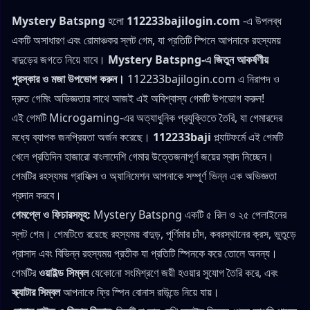
Mystery Batspng
হলো
112233bajilogin.com
-এ উপলব্ধ
একটি অসাধারণ এবং রোমাঞ্চকর স্লট গেম, যা প্রতিটি স্পিনে আপনাকে রহস্যময়
বাদুড়ের জগতে নিয়ে যাবে।
Mystery Batspng-এ জিতুন আকর্ষণীয়
পুরস্কার ও মজা উপভোগ করুন।
112233bajilogin.com এ নিরাপদ ও
দ্রুত গেমিং অভিজ্ঞতার সাথে আজই এই অবিশ্বাস্য গেমটি উপভোগ করুন!
এই গেমটি Microgaming-এর অত্যাধুনিক প্রযুক্তিতে তৈরি, যা গেমারদের
মধ্যে ব্যাপক জনপ্রিয়তা অর্জন করেছে।
112233baji
প্ল্যাটফর্মে এই গেমটি
খেলে প্রতিদিন হাজারো বাংলাদেশি গেমার উত্তেজনাপূর্ণ জয়ের স্বাদ নিচ্ছেন।
গেমটির রহস্যময় গ্রাফিক্স ও অ্যানিমেশন আপনাকে সম্পূর্ণ ভিন্ন এক অভিজ্ঞতা
প্রদান করবে।
গেমপ্লে ও ফিচারসমূহ:
Mystery Batspng একটি ৫ রিল ও ২৫ পেলাইনের
স্লট গেম। গেমটিতে রয়েছে রহস্যময় বাদুড়, পূর্ণিমার চাঁদ, কবরস্থানের ক্রস, ভুতুড়ে
প্রাসাদ এবং বিভিন্ন রহস্যময় প্রতীক যা প্রতিটি স্পিনকে করে তোলে অনন্য।
গেমটির
ওয়াইল্ড সিম্বল
যেকোনো সংমিশ্রণে জয়ী হওয়ার সুযোগ তৈরি করে, এবং
স্ক্যাটার সিম্বল
আপনাকে ফ্রি স্পিন বোনাস রাউন্ডে নিয়ে যায়।