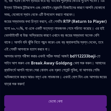
না, বরং সঠিক কৌশল ব্যবহার করে বড় অংকের পুরস্কার জেতার সুযোগ পাবেন। এর
উন্নত ইউজার ইন্টারফেস এবং মোবাইল ফ্রেন্ডলি ডিজাইনের কারণে আপনি যেকোনো
সময়, যেকোনো স্থান থেকে এটি উপভোগ করতে পারবেন।
জয়ের সম্ভাবনার কথা চিন্তা করলে, এই গেমটির
RTP (Return to Player)
হলো ৯৬.৭২%, যা একে একটি অত্যন্ত লাভজনক গেমে পরিণত করেছে। এর হাই
ভোলটাইলটি বা উচ্চ অস্থিরতার কারণে এখানে বড় জয়ের সম্ভাবনা অনেক বেশি
থাকে। আপনি যদি ঝুঁকি নিতে পছন্দ করেন এবং বড় জ্যাকপটের স্বপ্ন দেখেন, তবে
এই গেমটি আপনাকে হতাশ করবে না।
আপনার ভাগ্য পরীক্ষা করার এখনই সঠিক সময়! আজই
bd112233baji
-তে
সাইন আপ করুন এবং
Break Away Goldpng
খেলা শুরু করুন। আমাদের
প্ল্যাটফর্মে আপনি পাবেন সেরা বোনাস এবং দ্রুত পেমেন্ট সুবিধা, যা আপনার গেমিং
অভিজ্ঞতাকে করবে আরও মসৃণ এবং লাভজনক। এখনই যোগ দিন এবং আপনার জয়ের
যাত্রা শুরু করুন!
ডেমো খেলা