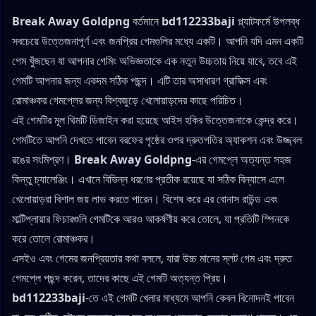
Break Away Goldpng
বর্তমানে
bd112233baji
প্ল্যাটফর্মে উপলব্ধ
সবচেয়ে উত্তেজনাপূর্ণ এবং জনপ্রিয় গেমগুলির মধ্যে একটি। আপনি যদি এমন একটি
গেম খুঁজছেন যা আপনার গেমিং অভিজ্ঞতাকে এক নতুন উচ্চতায় নিয়ে যাবে, তবে এই
গেমটি আপনার জন্য একদম সঠিক পছন্দ। এটি তার অসাধারণ গ্রাফিক্স এবং
রোমাঞ্চকর গেমপ্লের জন্য বিশ্বজুড়ে খেলোয়াড়দের কাছে পরিচিত।
এই গেমটির মূল থিমটি ডিজাইন করা হয়েছে আইস হকির উত্তেজনাকে কেন্দ্র করে।
গেমটিতে আপনি দেখতে পাবেন বরফের পৃষ্ঠের ওপর দ্রুতগতির অ্যাকশন এবং উজ্জ্বল
রঙের সংমিশ্রণ।
Break Away Goldpng
-এর গেমপ্লে অত্যন্ত সহজ
কিন্তু চ্যালেঞ্জিং। এখানে বিভিন্ন ধরণের প্রতীক রয়েছে যা সঠিক বিন্যাসে এলে
খেলোয়াড়রা বিশাল জয় লাভ করতে পারেন। বিশেষ করে এর বোনাস রাউন্ড এবং
মাল্টিপ্লায়ার ফিচারগুলি গেমটিকে আরও আকর্ষণীয় করে তোলে, যা প্রতিটি স্পিনকে
করে তোলে রোমাঞ্চকর।
এসইও এবং গেমের জনপ্রিয়তার কথা বললে, যারা উচ্চ মানের স্লট গেম এবং দ্রুত
গেমপ্লে পছন্দ করেন, তাদের কাছে এই গেমটি অত্যন্ত প্রিয়।
bd112233baji
-তে এই গেমটি খেলার মাধ্যমে আপনি কেবল বিনোদনই পাবেন