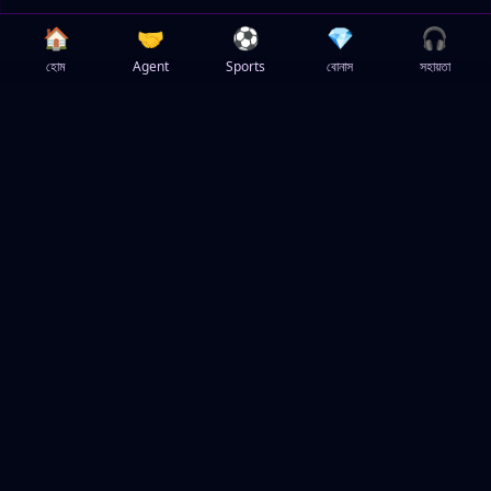
🏠
🤝
⚽
💎
🎧
হোম
Agent
Sports
বোনাস
সহায়তা
✕
Select Language
🇧🇩
✓
Bengali (বাংলা)
⚙️
Game Specifications
Provider
RTP
Pragmatic Play
96.52%
Volatility
Max Win
High ⚡⚡⚡⚡🌑
x5000
Paylines
Reels
243 Ways
5x3