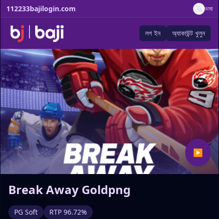
112233bajilogin.com
ভাষা
লগ ইন
অ্যাকাউন্ট খুলুন
▶
Break Away Goldpng
PG Soft
RTP 96.72%