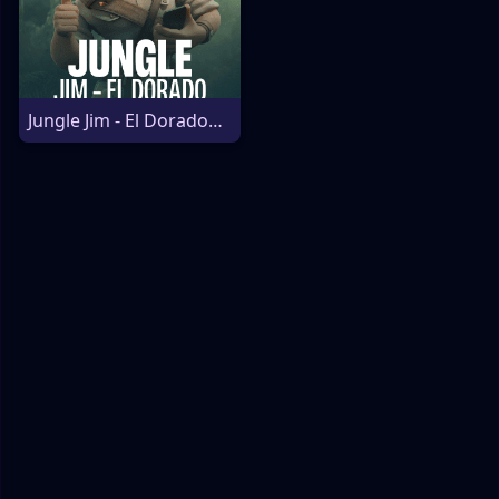
Jungle Jim - El Doradopng