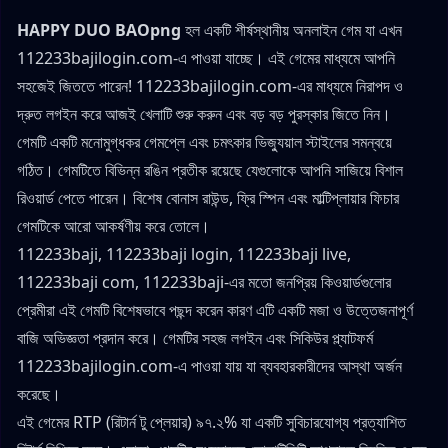
HAPPY DUO BAOpng
হল একটি শীর্ষস্থানীয় অনলাইন গেম যা এখন
112233bajilogin.com-এ পাওয়া যাচ্ছে। এই গেমের মাধ্যমে আপনি
সহজেই জিততে পারেন! 112233bajilogin.com-এর মাধ্যমে নিরাপদ ও
দ্রুত লগইন করে আজই খেলাটি শুরু করুন এবং বড় বড় পুরস্কার জিতে নিন।
গেমটি একটি মনোমুগ্ধকর গেমপ্লে এবং চমৎকার ভিজ্যুয়াল স্টাইলের সমন্বয়ে
গঠিত। গেমটিতে বিভিন্ন রঙিন প্রতীক রয়েছে যেগুলোকে আপনি সাজিয়ে বিশাল
রিওয়ার্ড পেতে পারেন। বিশেষ বোনাস রাউন্ড, ফ্রি স্পিন এবং মাল্টিপ্লায়ার ফিচার
গেমটিকে আরো আকর্ষণীয় করে তোলে।
112233baji, 112233baji login, 112233baji live,
112233baji com, 112233baji-এর মতো জনপ্রিয় কিওয়ার্ডগুলোর
প্রেমীরা এই গেমটি বিশেষভাবে পছন্দ করেন কারণ এটি একটি মজা ও উত্তেজনাপূর্ণ
বাজি অভিজ্ঞতা প্রদান করে। গেমটির সহজ লগইন এবং সিকিউর প্ল্যাটফর্ম
112233bajilogin.com-এ পাওয়া যায় যা ব্যবহারকারীদের আস্থা অর্জন
করেছে।
এই গেমের RTP (রিটার্ন টু প্লেয়ার) ৯৭.২% যা একটি সুবিচারযোগ্য প্রত্যাশিত