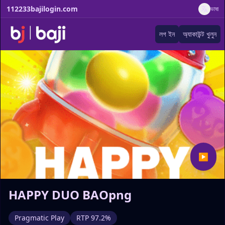
112233bajilogin.com
ভাষা
লগ ইন
অ্যাকাউন্ট খুলুন
▶
HAPPY DUO BAOpng
Pragmatic Play
RTP 97.2%