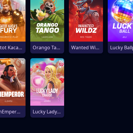
Gatot Kaca's Furypng
Orango Tangopng
Wanted Wildzpng
QinEmperorpng
Lucky Lady Charmpng