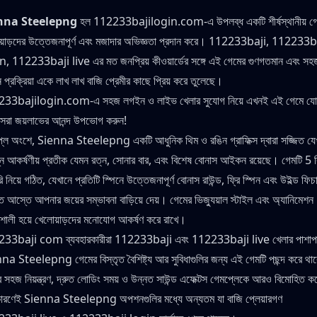
nna Steelepng
হল 112233bajilogin.com-এ উপলব্ধ একটি শীর্ষস্থানীয় গে
য়াড়দের উত্তেজনাপূর্ণ এবং মজাদার অভিজ্ঞতা প্রদান করে। 112233baji, 112233b
n, 112233baji live এর মত জনপ্রিয় কীওয়ার্ডের সঙ্গে এই গেমের গুণগতমান এবং সহ
প্রক্রিয়া একে লাখ লাখ বাজি প্রেমীর কাছে প্রিয় করে তুলেছে।
33bajilogin.com-এ সহজ লগইন ও লাইভ খেলার সুযোগ নিয়ে এখনই এই গেমে যো
সেরা জয়লাভের আনন্দ উপভোগ করুন!
্লে অংশে, Sienna Steelepng একটি আধুনিক থিম ও রঙিন গ্রাফিক্স দ্বারা সজ্জিত যে
্ন আকর্ষণীয় প্রতীক যেমন রত্ন, সোনার বার, এবং বিশেষ বোনাস আইকন রয়েছে। গেমটি 5 
ি নিয়ে গঠিত, যেখানে প্রতিটি স্পিনে উত্তেজনাপূর্ণ বোনাস রাউন্ড, ফ্রি স্পিন এবং উইল্ড ফিচ
 আস্তে আপনার জয়ের সম্ভাবনা বাড়িয়ে দেয়। গেমের ভিজ্যুয়াল স্টাইল এবং অ্যানিমেশন
শালী হয়ে খেলোয়াড়দের মনোযোগ আকর্ষণ করে রাখে।
33baji com ব্যবহারকারীরা 112233baji এবং 112233baji live খেলার পাশাপ
na Steelepng গেমের বিস্তৃত বৈশিষ্ট্য আর সুবিধাগুলির জন্য এই গেমটি পছন্দ করে থ
 সহজ নিয়ন্ত্রণ, দ্রুত লোডিং সময় ও উন্নত সাউন্ড এফেক্টস গেমপ্লেকে আরও বিমোহিত 
ারণেই Sienna Steelepng অপশনগুলির মধ্যে অন্যতম যা বাজি প্লেয়ারগণ