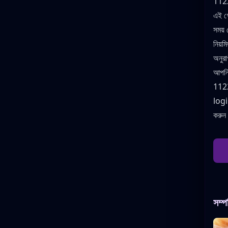
1122
এই গে
সময় 
নিয়ম
অনুরা
আপনি 
112
login
করুন 
সম্প