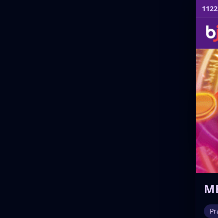
1122
M
Pr