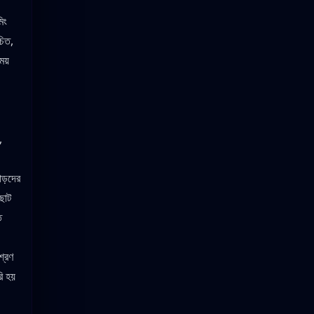
িং
চিত,
ময়
,
াড়দের
ছোট
ত
শ্রণ
রি হয়