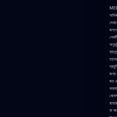
MERG
অভিজ্
যেখান
জগতে 
গেমটি
অনুভূ
ব্যাল
তাদের
প্রযু
জন্য
জয় এব
ভারসা
বোনাস
রয়েছ
যা আ