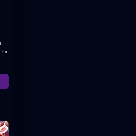
ে
ল এবং