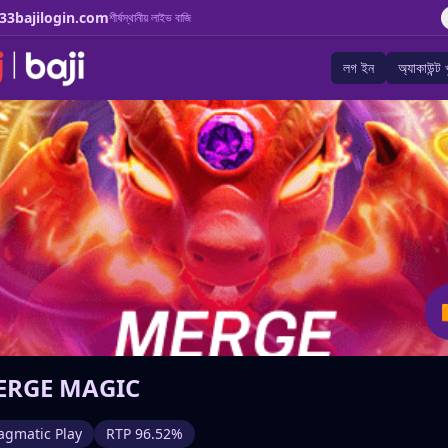
33bajilogin.com
শীর্ষস্থানীয় লাইভ বাজি
লগ ইন
অ্যাকাউন্ট 
ERGE MAGIC
agmatic Play
RTP 96.52%